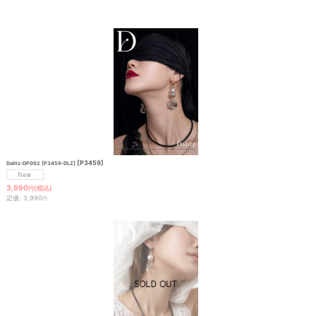
[
P3459
]
Dalitz-DP002 [P3459-DLZ]
3,990
(税込)
円
定価
:
3,990
円