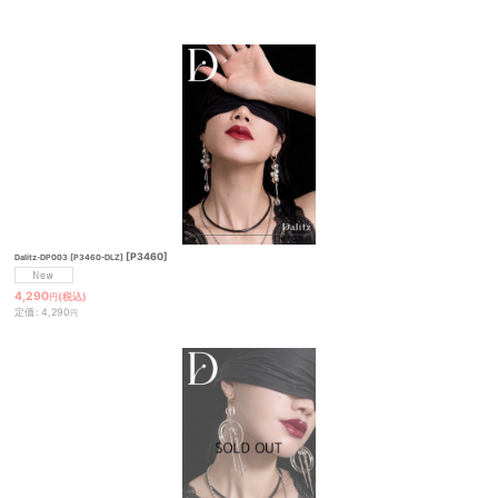
絞り込む
[
P3460
]
Dalitz-DP003 [P3460-DLZ]
4,290
(税込)
円
定価
:
4,290
円