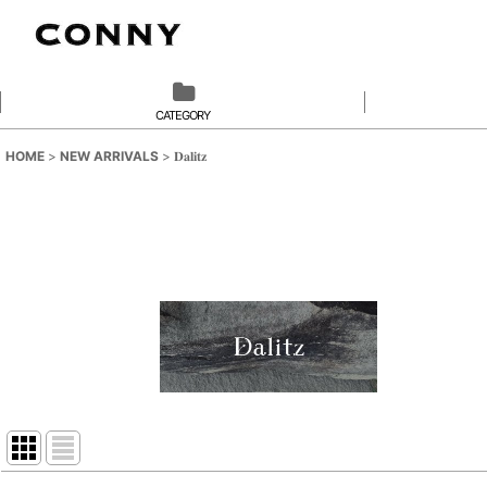
CATEGORY
HOME
>
NEW ARRIVALS
>
𝐃𝐚𝐥𝐢𝐭𝐳