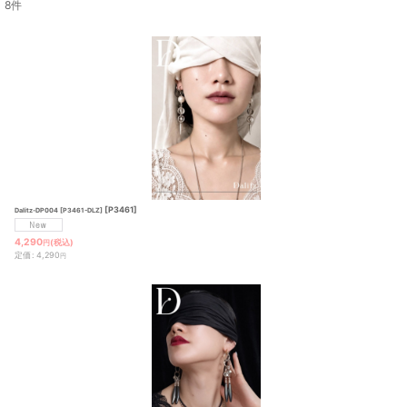
8
件
表示数
:
並び順
:
[
P3461
]
Dalitz-DP004 [P3461-DLZ]
4,290
(税込)
円
定価
:
4,290
円