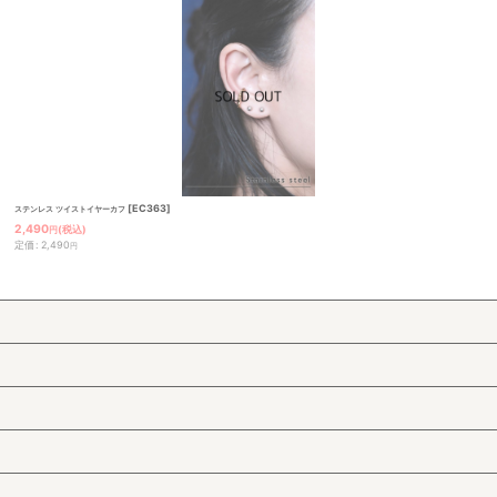
[
EC363
]
ステンレス ツイストイヤーカフ
2,490
(税込)
円
定価
:
2,490
円