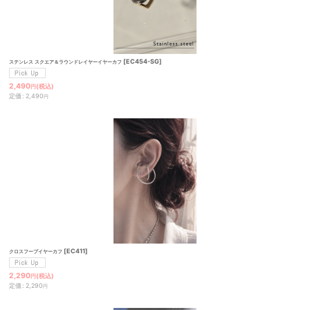
絞り込む
[
EC454-SG
]
ステンレス スクエア＆ラウンドレイヤーイヤーカフ
2,490
(税込)
円
定価
:
2,490
円
[
EC411
]
クロスフープイヤーカフ
2,290
(税込)
円
定価
:
2,290
円