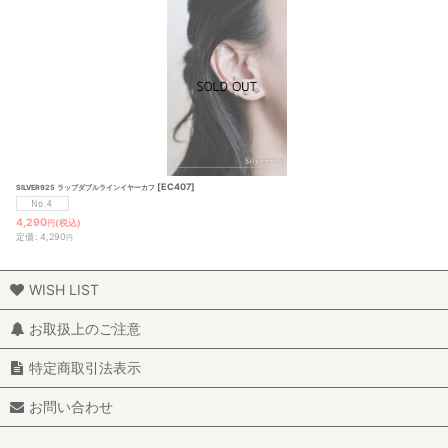
[
EC407
]
SILVER925 ラップダブルラインイヤーカフ
4,290
(税込)
円
定価
:
4,290
円
WISH LIST
お取扱上のご注意
特定商取引法表示
お問い合わせ