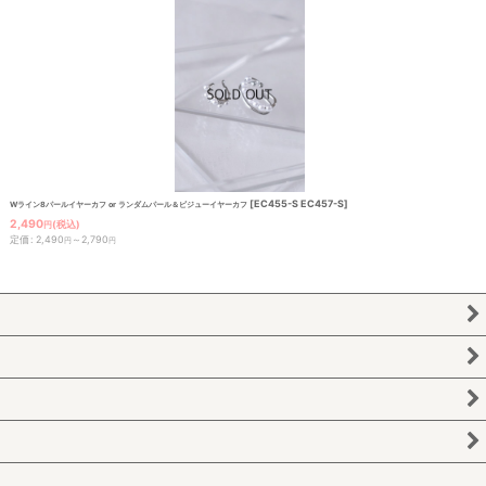
[
EC455-S EC457-S
]
Wライン8パールイヤーカフ or ランダムパール＆ビジューイヤーカフ
2,490
(税込)
円
定価
:
2,490
～2,790
円
円