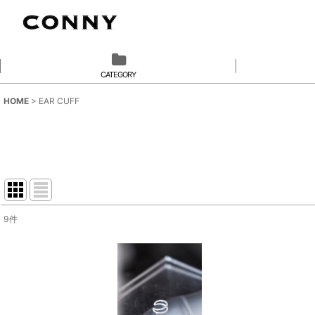
CATEGORY
HOME
>
EAR CUFF
9
件
サブカテゴリ
:
表示数
:
並び順
: