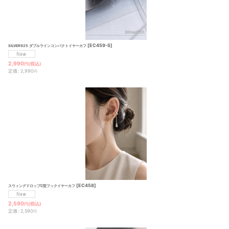
[
EC459-S
]
SILVER925 ダブルラインコンパクトイヤーカフ
2,990
(税込)
円
定価
:
2,990
円
[
EC458
]
スウィングドロップC型フックイヤーカフ
2,590
(税込)
円
定価
:
2,590
円