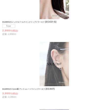
[
EC431-S
]
SILVER925メッキ 5パールラインクリップイヤーカフ
2,990
(税込)
円
定価
:
2,990
円
[
EC447
]
SILVER925 5mm幅 アンドュレートラインイヤーカフ
3,990
(税込)
円
定価
:
3,990
円