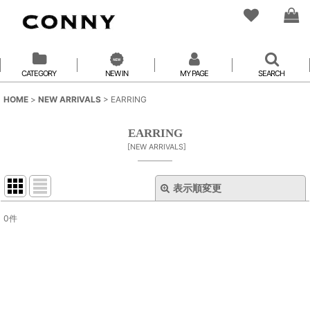
CATEGORY
NEW IN
MY PAGE
SEARCH
HOME
>
NEW ARRIVALS
>
EARRING
EARRING
[
NEW ARRIVALS
]
表示順変更
閉じる
0
件
表示数
:
並び順
:
絞り込む