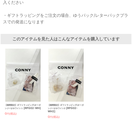
入ください
・ギフトラッピングをご注文の場合、ゆうパック/レターパックプラ
スでの発送になります
このアイテムを見た人はこんなアイテムを購入しています
【期間限定】ギフトラッピング(オーガ
【期間限定】ギフトラッピング(オーガ
[
RPG02-WH
]
[
RPG02-
ンジー)/ホワイト１
ンジー)/ホワイト2
WH2
]
0
(税込)
円
0
(税込)
円