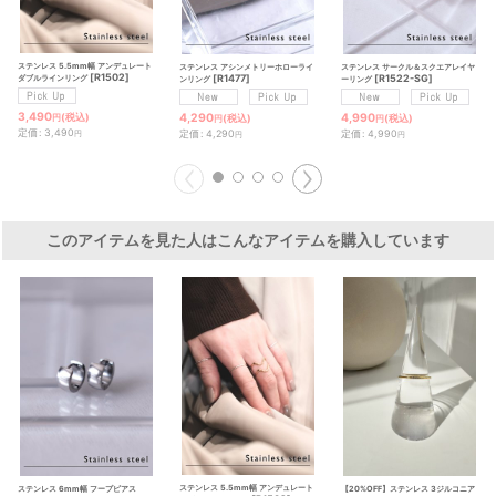
ステンレス 5.5mm幅 アンデュレート
ステンレス アシンメトリーホローライ
ステンレス サークル＆スクエアレイヤ
[
R1502
]
[
R1477
]
[
R1522-SG
]
ダブルラインリング
ンリング
ーリング
3,490
4,290
4,990
(税込)
(税込)
(税込)
円
円
円
定価
:
3,490
定価
:
4,290
定価
:
4,990
円
円
円
このアイテムを見た人はこんなアイテムを購入しています
ステンレス 5.5mm幅 アンデュレート
ステンレス 6mm幅 フープピアス
【20%OFF】ステンレス 3ジルコニア