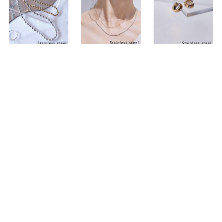
ステンレス 1mm幅 スネークチェーン
ステンレス 2.5mm幅 オーバルボール
ステンレス 4mm幅 1ジルコニアフー
[
NC552
]
[
NC513
]
[
P3452-G-
ネックレス
チェーンネックレス
プピアス 10mm径
HDO
]
3,999
3,990
(税込)
(税込)
円
円
2,990
(税込)
円
定価
:
3,990
定価
:
3,990
円
円
定価
:
2,990
円
ステンレス 3mm幅 ロープチェーンネ
ステンレス 3mm幅 ヘリンボーンチェ
SILVER925 1.0mm幅 スタッキングリ
[
NC688
]
[
NC419
]
[
R1207
]
ックレス
ーンネックレス 50cm
ング