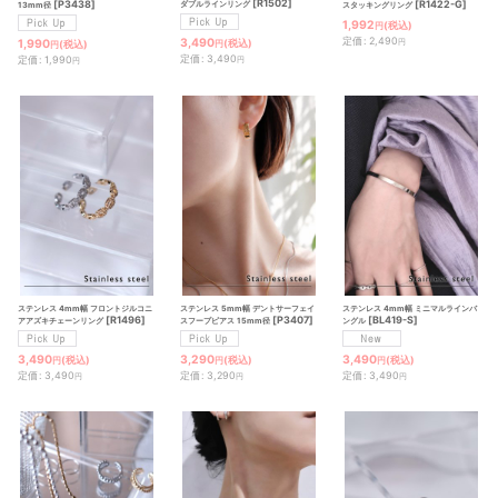
[
R1502
]
[
P3438
]
[
R1422-G
]
ダブルラインリング
13mm径
スタッキングリング
1,992
(税込)
円
定価
:
2,490
3,490
1,990
円
(税込)
(税込)
円
円
定価
:
3,490
定価
:
1,990
円
円
ステンレス 4mm幅 フロントジルコニ
ステンレス 5mm幅 デントサーフェイ
ステンレス 4mm幅 ミニマルラインバ
[
R1496
]
[
P3407
]
[
BL419-S
]
アアズキチェーンリング
スフープピアス 15mm径
ングル
3,490
3,290
3,490
(税込)
(税込)
(税込)
円
円
円
定価
:
3,490
定価
:
3,290
定価
:
3,490
円
円
円