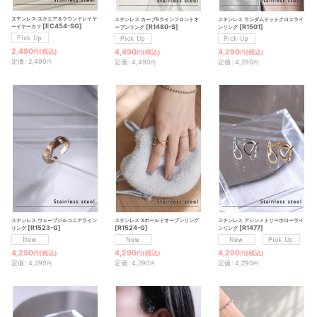
ステンレス スクエア＆ラウンドレイヤ
ステンレス カーブ5ラインフロントオ
ステンレス ランダムドットクロスライ
[
EC454-SG
]
[
R1480-S
]
[
R1501
]
ーイヤーカフ
ープンリング
ンリング
2,490
4,490
4,290
(税込)
(税込)
(税込)
円
円
円
定価
:
2,490
定価
:
4,490
定価
:
4,290
円
円
円
ステンレス ウェーブジルコニアライン
ステンレス Xホールドオープンリング
ステンレス アシンメトリーホローライ
[
R1523-G
]
[
R1524-G
]
[
R1477
]
リング
ンリング
4,290
4,290
4,290
(税込)
(税込)
(税込)
円
円
円
定価
:
4,290
定価
:
4,290
定価
:
4,290
円
円
円