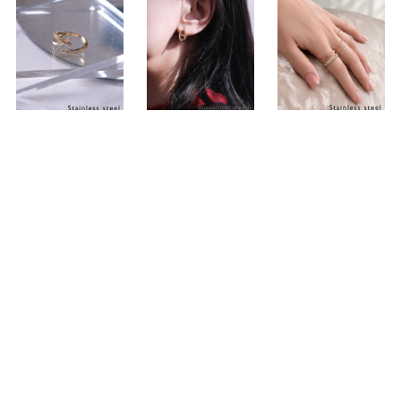
ステンレス チャンキージルコニアダブ
ステンレス クラススラッシュフロント
ステンレス アンカーモチーフスタッド
[
R1526-
[
R1525-G
]
[
P3393
]
ルラインラウンドリング
オープンリング
ピアス
G
]
3,690
2,490
(税込)
(税込)
円
円
4,290
(税込)
円
定価
:
3,690
定価
:
2,490
円
円
定価
:
4,290
円
ステンレス スライドスネークチェーン
ステンレス 1mm幅スタッキングリン
ステンレス アンイーブンスクエアフー