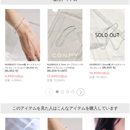
SILVER925 1.5mm幅 キヘイチェーン
SILVER925 2.7mm ロープスウィッチ
SILVER925 1.8mm幅 ボールチェーン
[
BL403-S
]
ブレスレット /シルバー[BL402-S]
Wキヘイブレスレット17.5cm
ブレスレット
[
BL402-S
]
[
BL359-S-LMT
]
10,900
(税込)
円
4,990
12,900
(税込)
(税込)
円
円
定価
:
10,900
円
定価
:
4,990
定価
:
12,900
円
円
このアイテムを見た人はこんなアイテムを購入しています