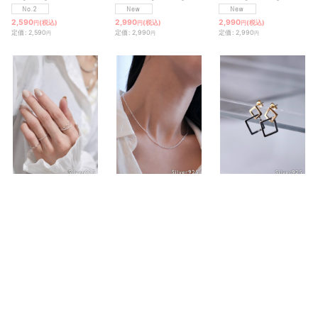
2,590
2,990
2,990
(税込)
(税込)
(税込)
円
円
円
定価
:
2,590
定価
:
2,990
定価
:
2,990
円
円
円
SILVER925 ウェーブリング
SILVER925 ロロマリーナチェーンネ
SILVER925 ダブルスクエアクロスス
[
R1471-S
]
[
NC625-S
]
[
P3457-GS
]
ックレス/シルバー
タッドピアス
2,990
6,590
～7,590
4,990
(税込)
(税込)
(税込)
円
円
円
円
定価
:
2,990
定価
:
4,990
円
円