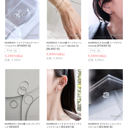
SILVER925 ファイブペタルブーケバ
SILVER925 1.5mm幅 キヘイチェーン
SILVER925 6.5mm幅 フープピアス
[
P3455-S
]
[
P3439-S
]
ーベルピアス
ブレスレット /シルバー[BL402-S]
13mm径
[
BL402-S
]
4,990
(税込)
円
3,290
5,590
(税込)
(税込)
円
円
定価
:
4,990
円
定価
:
3,290
定価
:
5,590
円
円
SILVER925 1.0mm幅 スタッキングリ
SILVER925 ダブルラインコンパクト
SILVER925メッキ 5パールラインクリ
[
R1207
]
[
EC459-S
]
[
EC431-S
]
ング
イヤーカフ
ップイヤーカフ