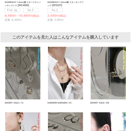
SILVER925 1.4mm幅 スネークチェー
SILVER925 1.0mm幅 スタッキングリ
[
NC490
]
[
R1207
]
ンネックレス
ング
8,490
～10,490
2,590
(税込)
(税込)
円
円
円
定価
:
8,490
定価
:
2,590
円
円
このアイテムを見た人はこんなアイテムを購入しています
SECRET SALE / 12.
SUMMER BARGAIN / 01.
SECRET SALE / 09.