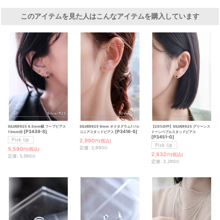
このアイテムを見た人はこんなアイテムを購入しています
SILVER925 6.5mm幅 フープピアス
SILVER925 6mm オクタグラム1ジル
【20%OFF】SILVER925 グリーンス
[
P3439-S
]
[
P3416-S
]
13mm径
コニアスタッドピアス
トーンペブルスタッドピアス
[
P3451-G
]
2,990
(税込)
円
定価
:
2,990
5,590
円
(税込)
円
2,632
(税込)
円
定価
:
5,590
円
定価
:
3,290
円