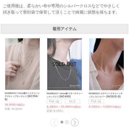
ご使用後は、柔らかい布や専用のシルバークロスなどでやさしく
拭き取って密封袋で保管して頂くことで綺麗に状態を保ちます。
着用アイテム
SILVER925 1.5mm幅キヘイチェーン
SILVER925 1.4mm幅 スネークチェー
SILVER925 ロロマリーナチェーンネ
[
NC704-
[
NC490
]
[
NC625-S
]
アズキトップネックレス
ンネックレス
ックレス/シルバー
S
]
16,900
(税込)
円
8,490
～10,490
6,590
～7,590
(税込)
(税込)
円
円
円
円
定価
:
16,900
円
定価
:
8,490
円