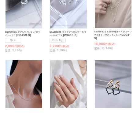
SILVER925 1.5mm幅キヘイチェーン
SILVER925 ダブルラインコンパクト
SILVER925 ファイブペタルブーケバ
[
NC704-
[
EC459-S
]
[
P3455-S
]
アズキトップネックレス
イヤーカフ
ーベルピアス
S
]
16,900
(税込)
円
2,990
3,290
(税込)
(税込)
円
円
定価
:
16,900
円
定価
:
2,990
定価
:
3,290
円
円
SILVER925 ロロマリーナチェーンネ
SILVER925 ウェーブリング
SILVER925 ダブルスクエアクロスス
[
NC625-S
]
[
R1471-S
]
[
P3457-GS
]
ックレス/シルバー
タッドピアス
6,590
～7,590
2,990
4,990
(税込)
(税込)
(税込)
円
円
円
円