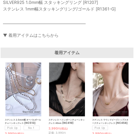
SILVER925 1.0mm幅 スタッキングリング [R1207]
ステンレス 1mm幅スタッキングリング/ゴールド [R1361-G]
______________________________________________
▼ 着用アイテムはこちらから
着用アイテム
ステンレス ヘリンボーンチェーンネッ
ステンレス 2.5mm幅 オーバルボール
ステンレス ラウンドビーズトップスネ
[
NC419
]
[
NC513
]
[
NC458
]
クレス 40cm
チェーンネックレス
ークチェーンネックレス
3,990
(税込)
円
定価
:
3,990
円
3,990
3,990
(税込)
(税込)
円
円