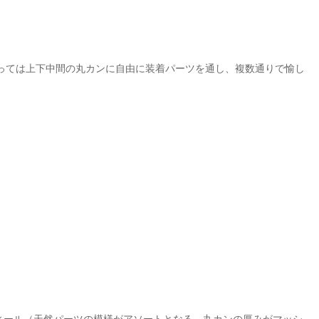
品によっては上下中間の丸カンに自由に装着パーツを通し、複数通りで愉し
ィール（天然パーツの模様がアソートとなる、丸カンの厚みがマッシ