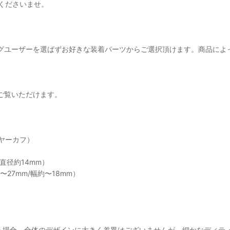
くださいませ。
アス・イヤリングユーザーを選ばずお好きな装着パーツからご選択頂けます。商
』からご覧いただけます。
ヤーカフ）
直径約14mm）
27mm/幅約〜18mm）
る場合、全体のデザインに大きく差異はございませんが、細かなディテ