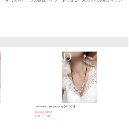
[
NC002
]
Dalitz-DN002 [NC002-DLZ]
8,990
(税込)
円
定価
:
7,990
円