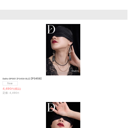
[
P3458
]
Dalitz-DP001 [P3458-DLZ]
4,490
(税込)
円
定価
:
4,490
円