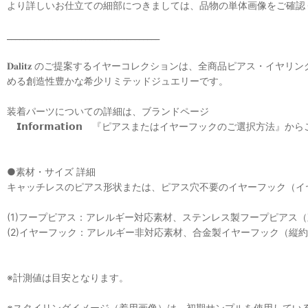
より詳しいお仕立ての細部につきましては、品物の単体画像をご確認
_____________________________________
𝐃𝐚𝐥𝐢𝐭𝐳 のご提案するイヤーコレクションは、全商品ピ
める創造性豊かな希少リミテッドジュエリーです。
装着パーツについての詳細は、ブランドページ
𝗜𝗻𝗳𝗼𝗿𝗺𝗮𝘁𝗶𝗼𝗻 『ピアスまたはイヤーフックのご選択方法
●素材・サイズ 詳細
キャッチレスのピアス形状または、ピアス穴不要のイヤーフック（イ
(1)フープピアス：アレルギー対応素材、ステンレス製フープピアス（
(2)イヤーフック：アレルギー非対応素材、合金製イヤーフック（縦約〜
※計測値は目安となります。
※スタイリングイメージ（着用画像）は、初期サンプルを使用してい