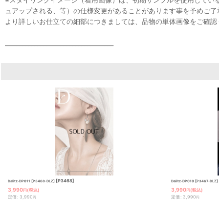
ュアップされる、等）の仕様変更があることがあります事を予めご了
より詳しいお仕立ての細部につきましては、品物の単体画像をご確認
_____________________________________
[
P3468
]
Dalitz-DP011 [P3468-DLZ]
Dalitz-DP010 [P3467-DLZ]
3,990
3,990
(税込)
(税込)
円
円
定価
:
3,990
定価
:
3,990
円
円