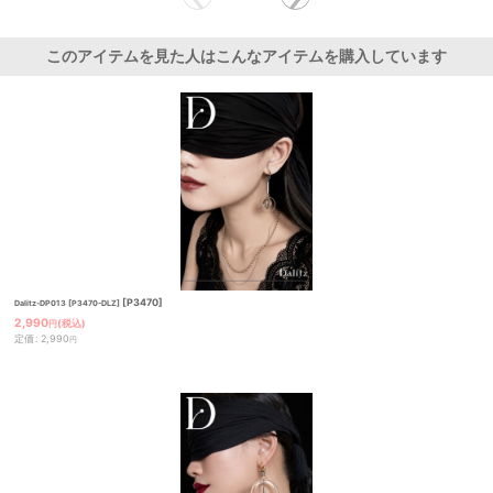
このアイテムを見た人はこんなアイテムを購入しています
[
P3470
]
Dalitz-DP013 [P3470-DLZ]
2,990
(税込)
円
定価
:
2,990
円