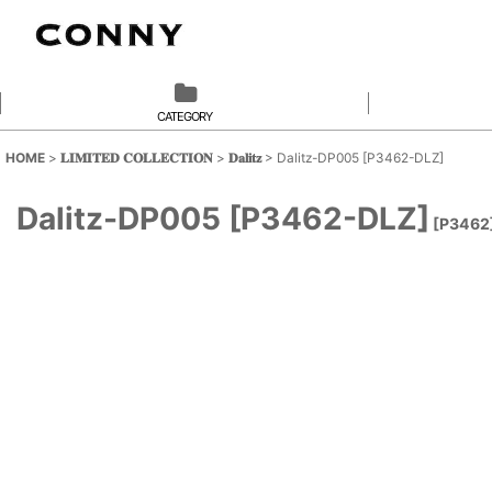
CATEGORY
HOME
>
𝐋𝐈𝐌𝐈𝐓𝐄𝐃 𝐂𝐎𝐋𝐋𝐄𝐂𝐓𝐈𝐎𝐍
>
𝐃𝐚𝐥𝐢𝐭𝐳
>
Dalitz-DP005 [P3462-DLZ]
Dalitz-DP005 [P3462-DLZ]
[
P3462