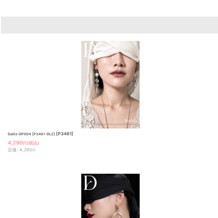
[
P3461
]
Dalitz-DP004 [P3461-DLZ]
4,290
(税込)
円
定価
:
4,290
円