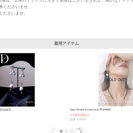
承くださいませ。
くださいませ。
着用アイテム
[
P3466
]
[
P3467
]
Dalitz-DP009 [P3466-DLZ]
2,990
(税込)
円
定価
:
2,990
円