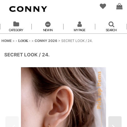
CATEGORY
NEW IN
MY PAGE
SEARCH
HOME
>
- 𝐋𝐎𝐎𝐊 -
>
CONNY 2026
>
SECRET LOOK / 24.
SECRET LOOK / 24.