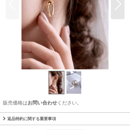
販売価格は
お問い合わせ
ください。
返品特約に関する重要事項