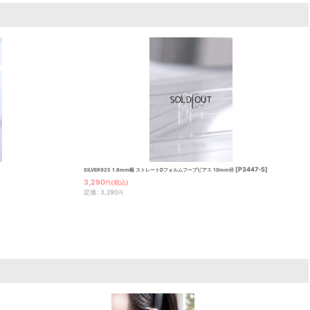
[
P3447-S
]
SILVER925 1.8mm幅 ストレートDフォルムフープピアス 10mm径
3,290
(税込)
円
定価
:
3,290
円