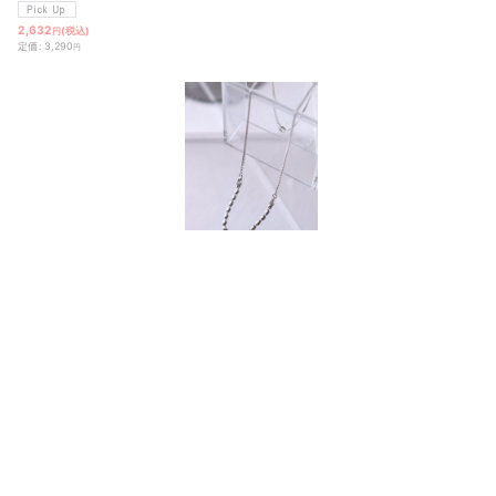
2,632
(税込)
円
定価
:
3,290
円
[
NC718-S
]
SILVER925 3.0mmオーバルフロント＆1.5mmキヘイネックレス
15,900
(税込)
円
定価
:
15,900
円