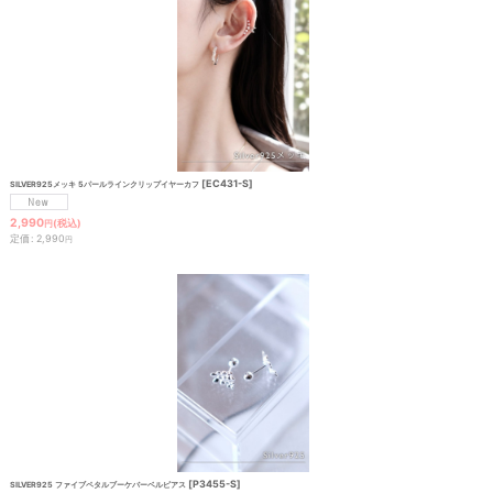
[
EC431-S
]
SILVER925メッキ 5パールラインクリップイヤーカフ
2,990
(税込)
円
定価
:
2,990
円
[
P3455-S
]
SILVER925 ファイブペタルブーケバーベルピアス