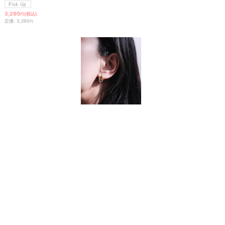
3,290
(税込)
円
定価
:
3,290
円
[
P3393
]
ステンレス アンカーモチーフスタッドピアス
2,490
(税込)
円
定価
:
2,490
円