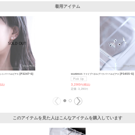
着用アイテム
[
P3247-S
]
[
P3455-S
]
ンノットバーベルピアス
SILVER925 ファイブペタルブーケバーベルピアス
3,290
税込)
(税込)
円
定価
:
3,290
円
このアイテムを見た人はこんなアイテムを購入しています