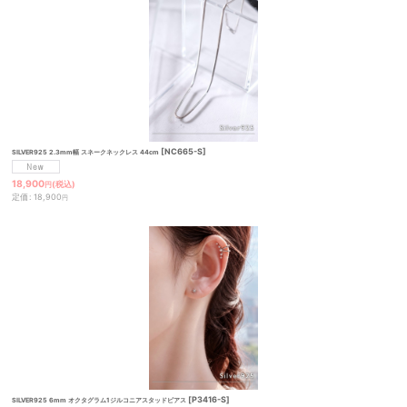
[
NC665-S
]
SILVER925 2.3mm幅 スネークネックレス 44cm
18,900
(税込)
円
定価
:
18,900
円
[
P3416-S
]
SILVER925 6mm オクタグラム1ジルコニアスタッドピアス