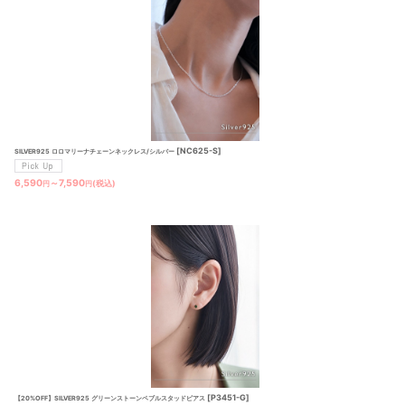
[
NC625-S
]
SILVER925 ロロマリーナチェーンネックレス/シルバー
6,590
～7,590
(税込)
円
円
[
P3451-G
]
【20%OFF】SILVER925 グリーンストーンペブルスタッドピアス