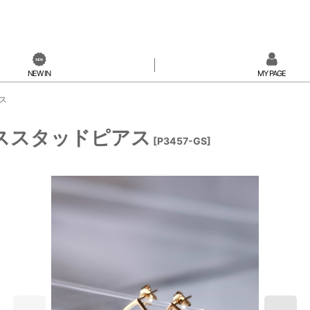
NEW IN
MY PAGE
アス
クロススタッドピアス
[
P3457-GS
]