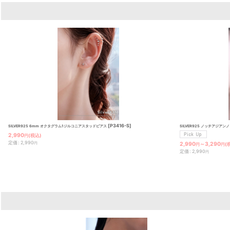
[
P3416-S
]
SILVER925 ノッチアジア
SILVER925 6mm オクタグラム1ジルコニアスタッドピアス
2,990
(税込)
円
定価
:
2,990
2,990
～3,290
円
(
円
円
定価
:
2,990
円