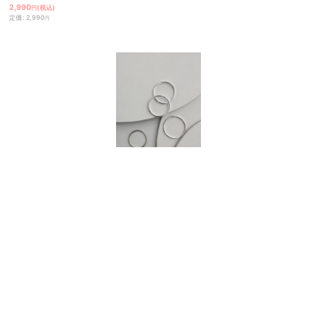
2,990
(税込)
円
定価
:
2,990
円
[
R1207
]
SILVER925 1.0mm幅 スタッキングリング
2,590
(税込)
円
定価
:
2,590
円