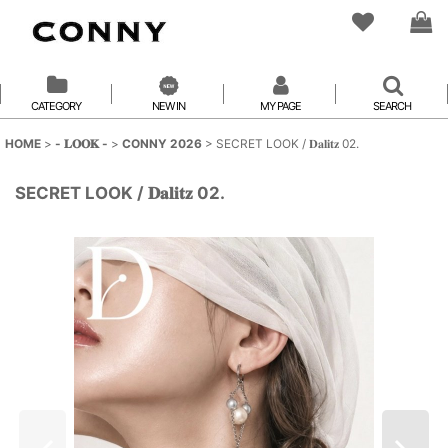
CATEGORY
NEW IN
MY PAGE
SEARCH
HOME
>
- 𝐋𝐎𝐎𝐊 -
>
CONNY 2026
>
SECRET LOOK / 𝐃𝐚𝐥𝐢𝐭𝐳 02.
SECRET LOOK / 𝐃𝐚𝐥𝐢𝐭𝐳 02.