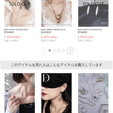
Dalitz-DP011 [P3468-DLZ]
Dalitz-DN003 [NC003-DLZ]
Dalitz-DP012 [P3469-DLZ]
[
P3468
]
[
NC003
]
[
P3469
]
3,990
9,990
2,990
(税込)
(税込)
(税込)
円
円
円
定価
:
3,990
定価
:
9,990
定価
:
2,990
円
円
円
このアイテムを見た人はこんなアイテムを購入しています