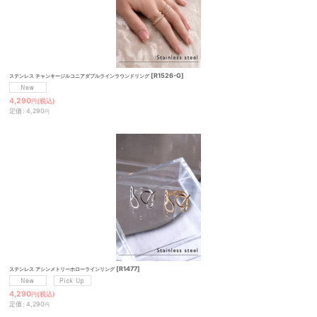
絞り込む
[
R1526-G
]
ステンレス チャンキージルコニアダブルラインラウンドリング
4,290
(税込)
円
定価
:
4,290
円
[
R1477
]
ステンレス アシンメトリーホローラインリング
4,290
(税込)
円
定価
:
4,290
円