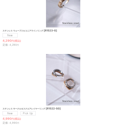
[
R1523-G
]
ステンレス ウェーブジルコニアラインリング
4,290
(税込)
円
定価
:
4,290
円
[
R1522-SG
]
ステンレス サークル＆スクエアレイヤーリング
4,990
(税込)
円
定価
:
4,990
円