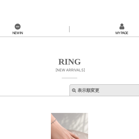
NEW IN
MY PAGE
RING
[
NEW ARRIVALS
]
表示順変更