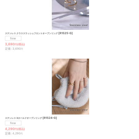
並び順
:
[
R1525-G
]
ステンレス クラススラッシュフロントオープンリング
3,690
(税込)
円
定価
:
3,690
円
[
R1524-G
]
ステンレス Xホールドオープンリング
4,290
(税込)
円
定価
:
4,290
円