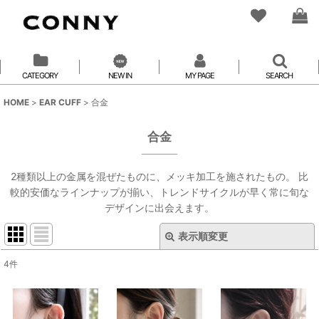
CATEGORY
NEW IN
MY PAGE
SEARCH
HOME
>
EAR CUFF
>
合金
合金
2種類以上の金属を混ぜたものに、メッキ加工を施されたもの。 比
較的安価なラインナップが揃い、トレンドサイクルが早く常に旬な
デザインに出会えます。
表示順変更
閉じる
4
件
表示数
:
並び順
: