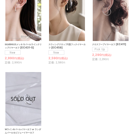
絞り込む
[
EC411
]
スウィングドロップC型フックイヤーカ
クロスフープイヤーカフ
SILVER925メッキ 5パールラインクリ
[
EC458
]
[
EC431-S
]
フ
ップイヤーカフ
2,290
(税込)
円
2,590
2,990
(税込)
(税込)
円
円
定価
:
2,290
円
定価
:
2,590
定価
:
2,990
円
円
Wライン8パールイヤーカフ or ランダ
ムパール＆ビジューイヤーカフ