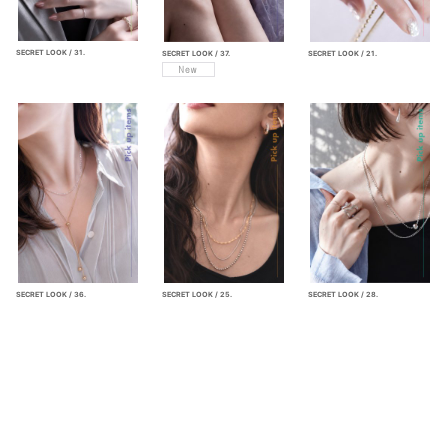
SECRET LOOK / 31.
SECRET LOOK / 21.
SECRET LOOK / 37.
SECRET LOOK / 36.
SECRET LOOK / 25.
SECRET LOOK / 28.
WISH LIST
お取扱上のご注意
特定商取引法表示