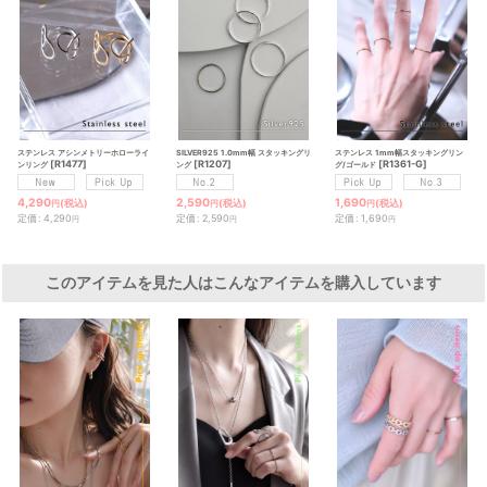
ステンレス アシンメトリーホローライ
SILVER925 1.0mm幅 スタッキングリ
ステンレス 1mm幅スタッキングリン
[
R1477
]
[
R1207
]
[
R1361-G
]
ンリング
ング
グ/ゴールド
4,290
2,590
1,690
(税込)
(税込)
(税込)
円
円
円
定価
:
4,290
定価
:
2,590
定価
:
1,690
円
円
円
このアイテムを見た人はこんなアイテムを購入しています