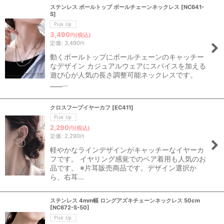
ステンレス ボールトップ ボールチェーンネックレス
[
NC641-
S
]
3,490
(税込)
円
定価
:
3,490
円
動くボールトップにボールチェーンのキャッチー
なデザイン カジュアルウェアにスパイスを加える
遊び心が人気の長さ調整可能ネックレスです。
____…
クロスフープイヤーカフ
[
EC411
]
2,290
(税込)
円
定価
:
2,290
円
軽やかなラインデザインがキャッチーなイヤーカ
フです。 イヤリング感覚でのペア着用も人気のお
品です。 ※片耳販売商品です。デザイン選択か
ら、右耳…
ステンレス 4mm幅 ロングアズキチェーンネックレス 50cm
[
NC672-S-50
]