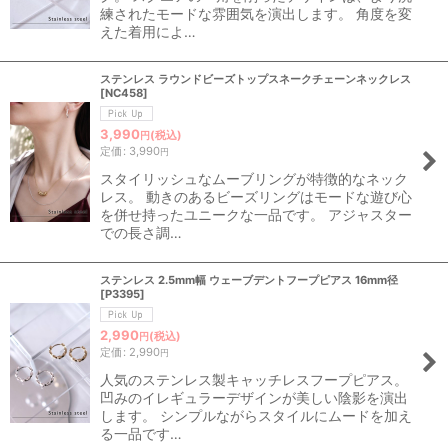
練されたモードな雰囲気を演出します。 角度を変
えた着用によ…
ステンレス ラウンドビーズトップスネークチェーンネックレス
[
NC458
]
3,990
(税込)
円
定価
:
3,990
円
スタイリッシュなムーブリングが特徴的なネック
レス。 動きのあるビーズリングはモードな遊び心
を併せ持ったユニークな一品です。 アジャスター
での長さ調…
ステンレス 2.5mm幅 ウェーブデントフープピアス 16mm径
[
P3395
]
2,990
(税込)
円
定価
:
2,990
円
人気のステンレス製キャッチレスフープピアス。
凹みのイレギュラーデザインが美しい陰影を演出
します。 シンプルながらスタイルにムードを加え
る一品です…