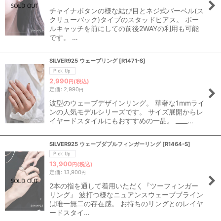
チャイナボタンの様な結び目とネジ式バーベル(ス
クリューバック)タイプのスタッドピアス。 ボー
ルキャッチを前にしての前後2WAYの利用も可能
です。 …
SILVER925 ウェーブリング
[
R1471-S
]
2,990
(税込)
円
定価
:
2,990
円
波型のウェーブデザインリング。 華奢な1mmライ
ンの人気モデルシリーズです。 サイズ展開からレ
イヤードスタイルにもおすすめの一品。 ____…
SILVER925 ウェーブダブルフィンガーリング
[
R1464-S
]
13,900
(税込)
円
定価
:
13,900
円
2本の指を通して着用いただく『ツーフィンガー
リング』 波打つ様なニュアンスウェーブブライン
は唯一無二の存在感。 お持ちのリングとのレイヤ
ードスタイ…