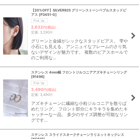
【20%OFF】SILVER925 グリーンストーンペブルスタッドピ
アス
[
P3451-G
]
2,632
(税込)
円
定価
:
3,290
円
グリーンと金縁がシックなスタッドピアス。 雫や
小石にも見える、アンニュイなフレームのさり気
ないデザインが魅力です。 複数のピアスホールで
のご利用な…
ステンレス 4mm幅 フロントジルコニアアズキチェーンリング
[
R1496
]
3,490
(税込)
円
定価
:
3,490
円
アズキチェーンに繊細な小粒ジルコニアを散りば
めたリング。 フロント部分にキラキラを集めたキ
ャッチーな一品。 多少のサイズ調整が可能なリン
グです…
ステンレス スライドスネークチェーンラリエットネックレス