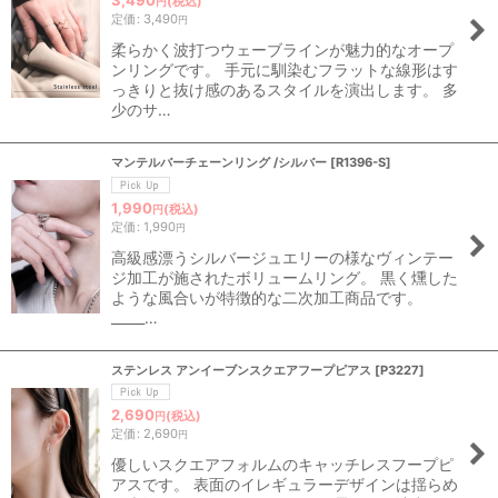
3,490
(税込)
円
定価
:
3,490
円
柔らかく波打つウェーブラインが魅力的なオープ
ンリングです。 手元に馴染むフラットな線形はす
っきりと抜け感のあるスタイルを演出します。 多
少のサ…
マンテルバーチェーンリング /シルバー
[
R1396-S
]
1,990
(税込)
円
定価
:
1,990
円
高級感漂うシルバージュエリーの様なヴィンテー
ジ加工が施されたボリュームリング。 黒く燻した
ような風合いが特徴的な二次加工商品です。
_____…
ステンレス アンイーブンスクエアフープピアス
[
P3227
]
2,690
(税込)
円
定価
:
2,690
円
優しいスクエアフォルムのキャッチレスフープピ
アスです。 表面のイレギュラーデザインは揺らめ