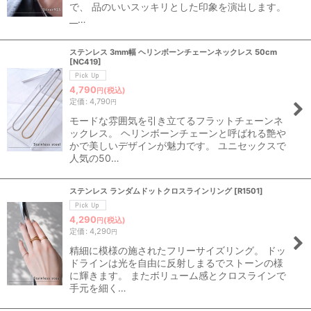
で、 品のいいスッキリとした印象を演出します。
__…
ステンレス 3mm幅 ヘリンボーンチェーンネックレス 50cm
[
NC419
]
4,790
(税込)
円
定価
:
4,790
円
モードな雰囲気を引き立てるフラットチェーンネ
ックレス。 ヘリンボーンチェーンと呼ばれる艶や
かで美しいデザインが魅力です。 ユニセックスで
人気の50…
ステンレス ランダムドットクロスラインリング
[
R1501
]
4,290
(税込)
円
定価
:
4,290
円
精細に模様の施されたフリーサイズリング。 ドッ
ドラインは光を自由に反射しまるでストーンの様
に輝きます。 またボリューム感とクロスラインで
手元を細く…