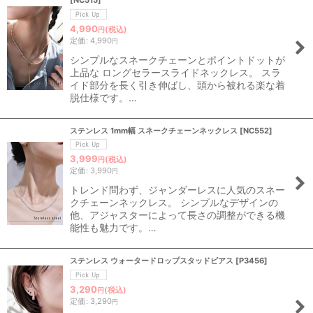
[
NC515
]
4,990
(税込)
円
定価
:
4,990
円
シンプルなスネークチェーンとポイントドットが
上品な ロングセラースライドネックレス。 スラ
イド部分を長く引き伸ばし、頭から被れる楽な着
脱仕様です。…
ステンレス 1mm幅 スネークチェーンネックレス
[
NC552
]
3,999
(税込)
円
定価
:
3,990
円
トレンド問わず、ジャンダーレスに人気のスネー
クチェーンネックレス。 シンプルなデザインの
他、アジャスターによって長さの調整ができる機
能性も魅力です。…
ステンレス ウォータードロップスタッドピアス
[
P3456
]
3,290
(税込)
円
定価
:
3,290
円