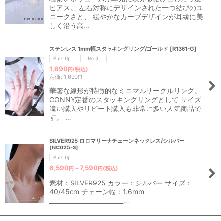
ピアス。 左右対称にデザインされた一つ結びのユ
ニークさと、 緩やかなカーブデザインが耳縁に美
しく沿う高…
ステンレス 1mm幅スタッキングリング/ゴールド
[
R1361-G
]
1,690
(税込)
円
定価
:
1,690
円
華奢な線形が特徴的なミニマルサークルリング。
CONNY定番のスタッキングリングとして サイズ
違い購入やリピート購入も非常に多い人気商品で
す。 …
SILVER925 ロロマリーナチェーンネックレス/シルバー
[
NC625-S
]
6,590
～7,590
(税込)
円
円
素材：SILVER925 カラー：シルバー サイズ：
40/45cm チェーン幅：1.6mm
_________________________…