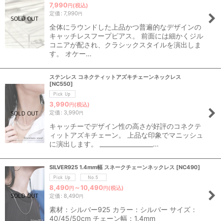
7,990
(税込)
円
定価
:
7,990
円
全体にラウンドした上品かつ普遍的なデザインの
キャッチレスフープピアス。 前面には細かくジル
コニアが配され、クラシックスタイルを演出しま
す。 オケー…
ステンレス コネクティットアズキチェーンネックレス
[
NC550
]
3,990
(税込)
円
定価
:
3,990
円
キャッチーでデザイン性の高さが好評のコネクテ
ィットアズキチェーン。 上品な印象でマニッシュ
に演出します。 __________________…
SILVER925 1.4mm幅 スネークチェーンネックレス
[
NC490
]
8,490
～10,490
(税込)
円
円
定価
:
8,490
円
素材：シルバー925 カラー：シルバー サイズ：
40/45/50cm チェーン幅：1.4mm