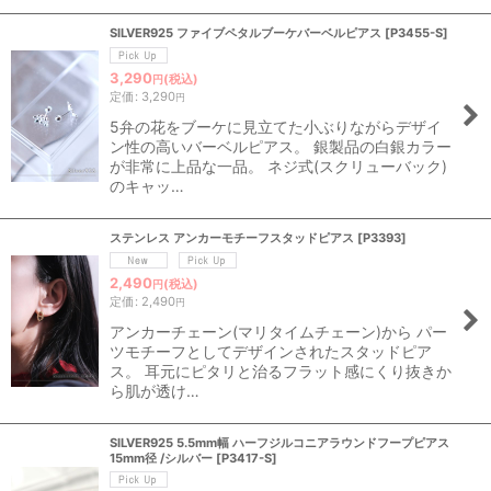
SILVER925 ファイブペタルブーケバーベルピアス
[
P3455-S
]
3,290
(税込)
円
定価
:
3,290
円
5弁の花をブーケに見立てた小ぶりながらデザイ
ン性の高いバーベルピアス。 銀製品の白銀カラー
が非常に上品な一品。 ネジ式(スクリューバック)
のキャッ…
ステンレス アンカーモチーフスタッドピアス
[
P3393
]
2,490
(税込)
円
定価
:
2,490
円
アンカーチェーン(マリタイムチェーン)から パー
ツモチーフとしてデザインされたスタッドピア
ス。 耳元にピタリと治るフラット感にくり抜きか
ら肌が透け…
SILVER925 5.5mm幅 ハーフジルコニアラウンドフープピアス
15mm径 /シルバー
[
P3417-S
]