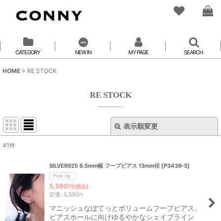
CATEGORY
NEW IN
MY PAGE
SEARCH
HOME
>
RE STOCK
RE STOCK
表示順変更
閉じる
41
件
表示数
:
SILVER925 6.5mm幅 フープピアス 13mm径
[
P3439-S
]
並び順
:
5,590
(税込)
円
定価
:
5,590
円
マニッシュなぽてっとボリュームフープピアス。
絞り込む
ピアスホールに向けゆるやかなシェイプライン