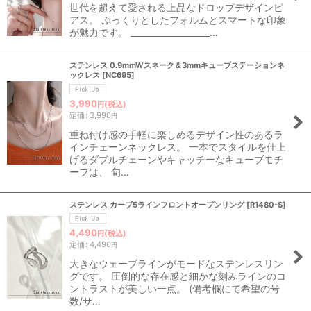
世代を超えて愛される上品なドロップデザインピ
アス。 ぷっくりとしたフォルムとスマートな印象
が魅力です。 ___________________…
ステンレス 0.9mmWスネーク＆3mmキューブステーションネ
ックレス
[
NC695
]
3,990
(税込)
円
定価
:
3,990
円
重ね付け感の手軽に楽しめるデザイン性のあるラ
インチェーンネックレス。 一本でスタイルを仕上
げるダブルチェーンやキャッチーなキューブモチ
ーフは、 旬…
ステンレス カーブ5ラインフロントオープンリング
[
R1480-S
]
4,490
(税込)
円
定価
:
4,490
円
大きなウェーブラインがモードなステンレスリン
グです。 圧倒的な存在感と細かな刻みラインのコ
ントラストが美しい一点。 (備考欄にて希望の号
数/サ…