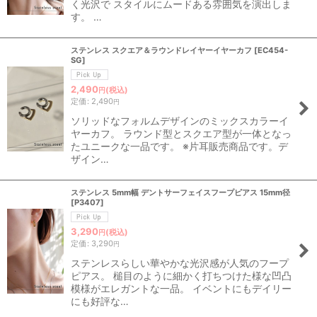
く光沢で スタイルにムードある雰囲気を演出しま
す。 …
ステンレス スクエア＆ラウンドレイヤーイヤーカフ
[
EC454-
SG
]
2,490
(税込)
円
定価
:
2,490
円
ソリッドなフォルムデザインのミックスカラーイ
ヤーカフ。 ラウンド型とスクエア型が一体となっ
たユニークな一品です。 ※片耳販売商品です。デ
ザイン…
ステンレス 5mm幅 デントサーフェイスフープピアス 15mm径
[
P3407
]
3,290
(税込)
円
定価
:
3,290
円
ステンレスらしい華やかな光沢感が人気のフープ
ピアス。 槌目のように細かく打ちつけた様な凹凸
模様がエレガントな一品。 イベントにもデイリー
にも好評な…