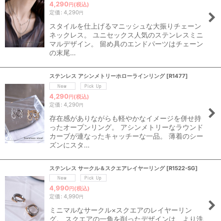
4,290
(税込)
円
定価
:
4,290
円
スタイルを仕上げるマニッシュな大振りチェーン
ネックレス。 ユニセックス人気のステンレスミニ
マルデザイン。 留め具のエンドパーツはチェーン
の末尾…
ステンレス アシンメトリーホローラインリング
[
R1477
]
4,290
(税込)
円
定価
:
4,290
円
存在感がありながらも軽やかなイメージを併せ持
ったオープンリング。 アシンメトリーなラウンド
カーブが連なったキャッチーな一品。 薄着のシー
ズンにスタ…
ステンレス サークル＆スクエアレイヤーリング
[
R1522-SG
]
4,990
(税込)
円
定価
:
4,990
円
ミニマルなサークル×スクエアのレイヤーリン
グ。 スクエアの一角を削ったデザインは、より洗