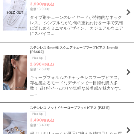
3,990
(税込)
円
定価
:
3,990
円
タイプ別チェーンのレイヤードが特徴的なネック
レス。 シンプルながら旬の重ね付けを一本で気軽
に楽しめるミニマルデザイン。 カジュアルウェア
にスパイス…
ステンレス 9mm幅 スクエアキューブフープピアス 8mm径
[
P3402
]
2,690
(税込)
円
定価
:
2,690
円
キューブフォルムのキャッチレスフープピアス。
存在感あるモードなデザインで一目惚れ購入多
数！ 遊び心たっぷりで気軽な装着感が魅力です。
__…
ステンレス ノットイヤーロープフックピアス
[
P3211
]
3,490
(税込)
円
定価
:
3,490
円
程よいボリュームが耳元に映える結び目したっ度