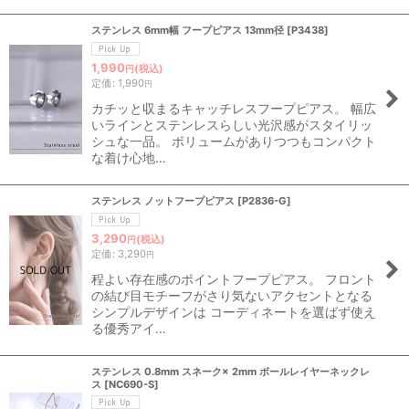
ステンレス 6mm幅 フープピアス 13mm径
[
P3438
]
1,990
(税込)
円
定価
:
1,990
円
カチッと収まるキャッチレスフープピアス。 幅広
いラインとステンレスらしい光沢感がスタイリッ
シュな一品。 ボリュームがありつつもコンパクト
な着け心地…
ステンレス ノットフープピアス
[
P2836-G
]
3,290
(税込)
円
定価
:
3,290
円
程よい存在感のポイントフープピアス。 フロント
の結び目モチーフがさり気ないアクセントとなる
シンプルデザインは コーディネートを選ばず使え
る優秀アイ…
ステンレス 0.8mm スネーク× 2mm ボールレイヤーネックレ
ス
[
NC690-S
]