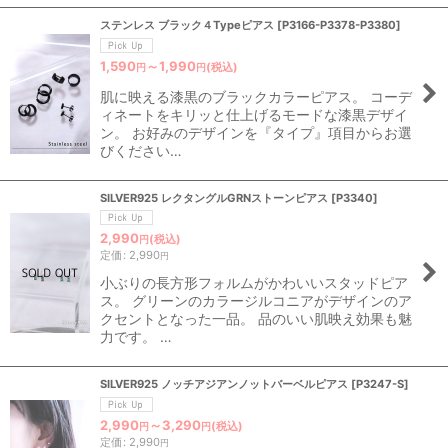
ステンレス ブラック４Typeピアス
[
P3166-P3378-P3380
]
1,590
～1,990
(税込)
円
円
肌に映える漆黒のブラックカラーピアス。 コーデ
ィネートをキリッと仕上げるモードな漆黒デザイ
ン。 お好みのデザインを『タイプ』項目からお選
びください…
SILVER925 レクタングルGRNストーンピアス
[
P3340
]
2,990
(税込)
円
定価
:
2,990
円
小ぶりの長方形フォルムがかわいいスタッドピア
ス。 グリーンのカラージルコニアがデザインのア
クセントとなった一品。 品のいい肌映え効果も魅
力です。 …
SILVER925 ノッチアジアンノットバーベルピアス
[
P3247-S
]
2,990
～3,290
(税込)
円
円
定価
:
2,990
円