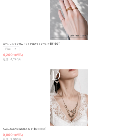
[
R1501
]
ステンレス ランダムドットクロスラインリング
4,290
(税込)
円
定価
:
4,290
円
[
NC003
]
Dalitz-DN003 [NC003-DLZ]
9,990
(税込)
円
定価
:
9,990
円