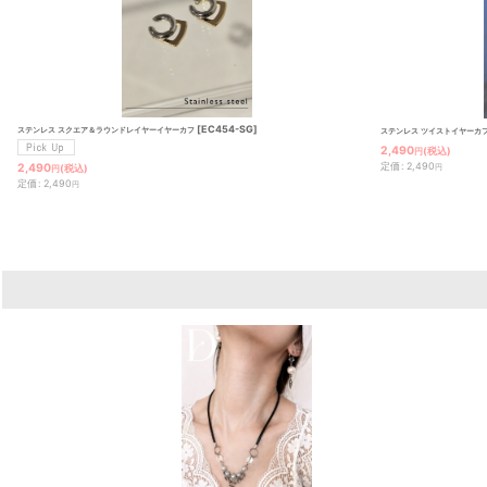
[
EC454-SG
]
ステンレス スクエア＆ラウンドレイヤーイヤーカフ
ステンレス ツイストイヤーカ
2,490
(税込)
円
定価
:
2,490
2,490
円
(税込)
円
定価
:
2,490
円